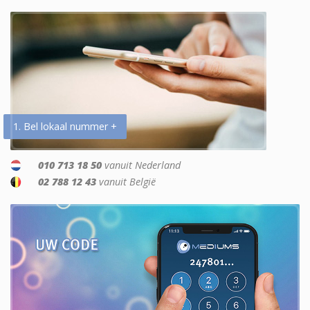
1. Bel lokaal nummer +
010 713 18 50
vanuit Nederland
02 788 12 43
vanuit België