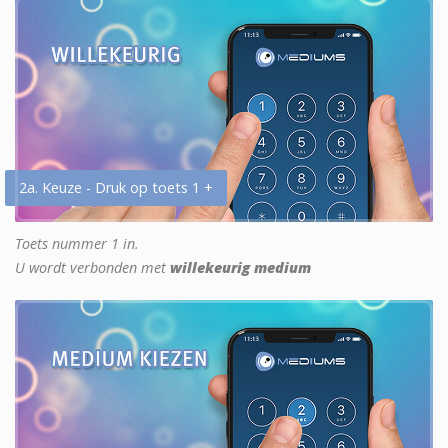
2a. Keuze - Druk op toets 1 +
Toets nummer 1 in.
U wordt verbonden met
willekeurig medium