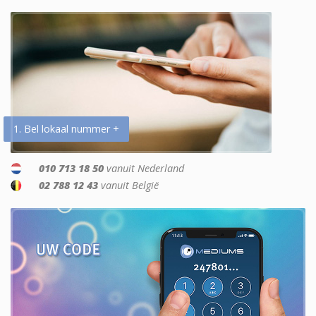
1. Bel lokaal nummer +
010 713 18 50
vanuit Nederland
02 788 12 43
vanuit België