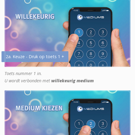
2a. Keuze - Druk op toets 1 +
Toets nummer 1 in.
U wordt verbonden met
willekeurig medium