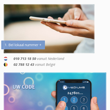
1. Bel lokaal nummer +
010 713 18 50
vanuit Nederland
02 788 12 43
vanuit België