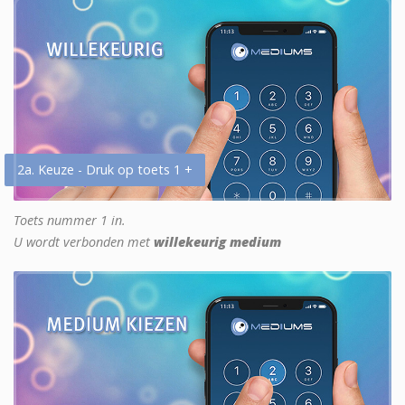
2a. Keuze - Druk op toets 1 +
Toets nummer 1 in.
U wordt verbonden met
willekeurig medium