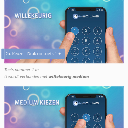
2a. Keuze - Druk op toets 1 +
Toets nummer 1 in.
U wordt verbonden met
willekeurig medium