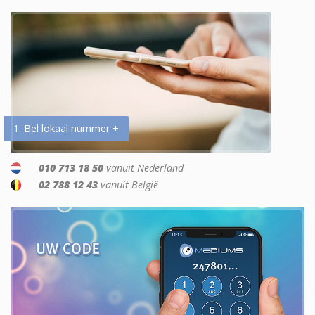
1. Bel lokaal nummer +
010 713 18 50
vanuit Nederland
02 788 12 43
vanuit België