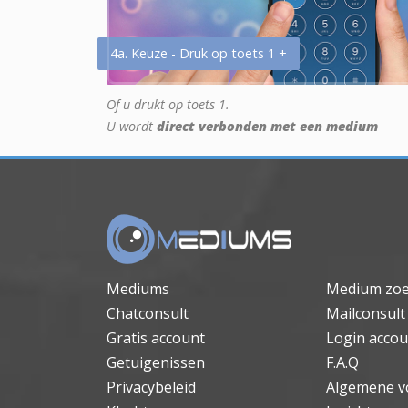
4a. Keuze - Druk op toets 1 +
Of u drukt op toets 1.
U wordt
direct verbonden met een medium
Mediums
Medium zo
Chatconsult
Mailconsult
Gratis account
Login accou
Getuigenissen
F.A.Q
Privacybeleid
Algemene v