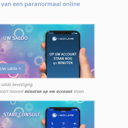
 van een paranormaal online
 Uw saldo +
 saldo bevestiging.
hoort hoeveel
minuten op uw account
staan.