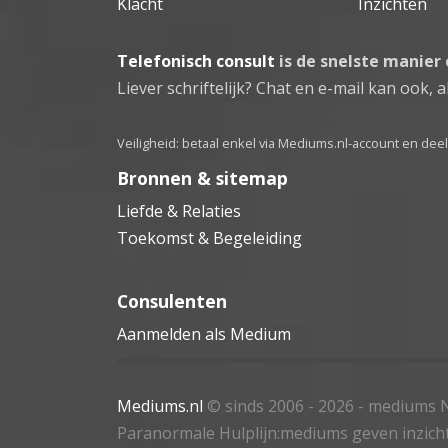
Klacht
Inzichten
Telefonisch consult
is de snelste manier
Liever schriftelijk? Chat en e-mail kan ook, al
Veiligheid: betaal enkel via Mediums.nl-account en de
Bronnen & sitemap
Liefde & Relaties
Toekomst & Begeleiding
Consulenten
Aanmelden als Medium
Mediums.nl
© sinds 2006 - 2026
- mediums N
Paranormale Hulplijn:mediums geven inzich