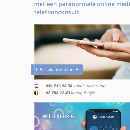
met een paranormale online medi
telefoonconsult.
1. Bel lokaal nummer +
010 713 18 50
vanuit Nederland
02 788 12 43
vanuit België