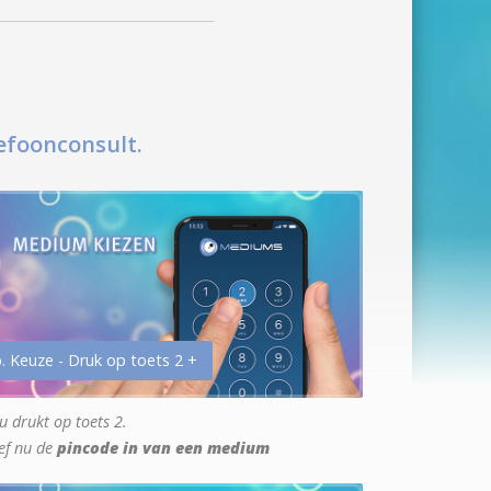
efoonconsult.
. Keuze - Druk op toets 2 +
u drukt op toets 2.
ef nu de
pincode in van een medium