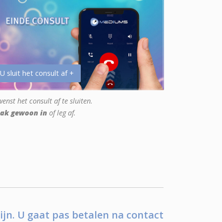
 U sluit het consult af +
enst het consult af te sluiten.
ak gewoon in
of leg af.
ijn. U gaat pas betalen na contact