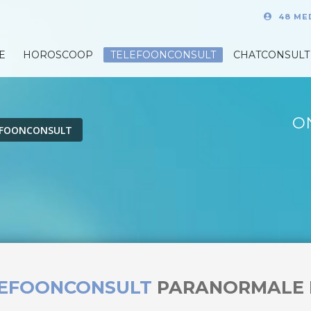
48 ME
E
HOROSCOOP
TELEFOONCONSULT
CHATCONSULT
O
EFOONCONSULT
LEFOONCONSULT
PARANORMALE 