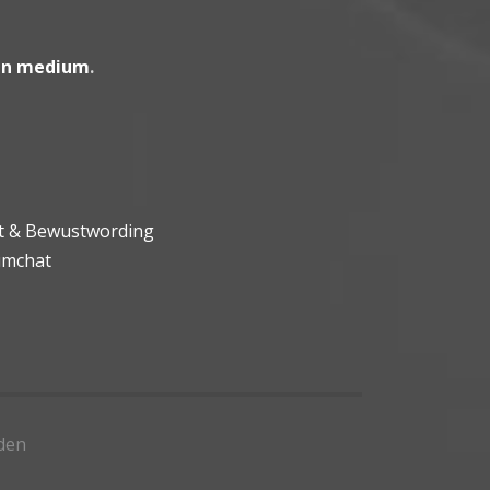
en medium
.
ht & Bewustwording
umchat
den