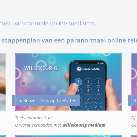
t met paranormale online mediums.
 stappenplan van een paranormaal online tel
2a. Keuze - Druk op toets 1 +
2b
Toets nummer 1 in.
Of 
U wordt verbonden met
willekeurig medium
Ge