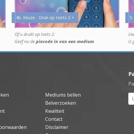
4b. Keuze - Druk op toets 2 +
5.
Of u drukt op toets 2.
Uw
Geef nu de
pincode in van een medium
U 
P
Pa
eken
Mediums bellen
Uw
Belverzoeken
nt
Kwaliteit
Contact
oorwaarden
Disclaimer