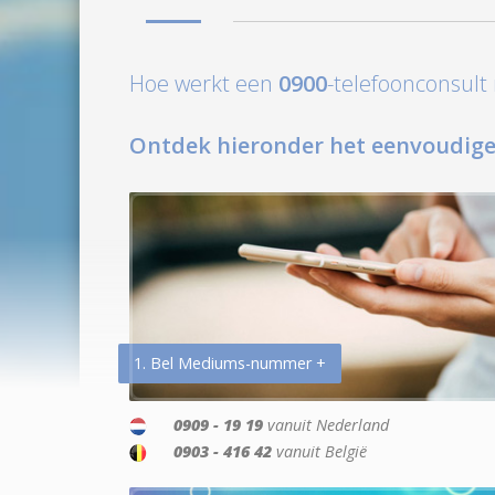
Hoe werkt een
0900
-telefoonconsul
Ontdek hieronder het eenvoudige
1. Bel Mediums-nummer +
0909 - 19 19
vanuit Nederland
0903 - 416 42
vanuit België