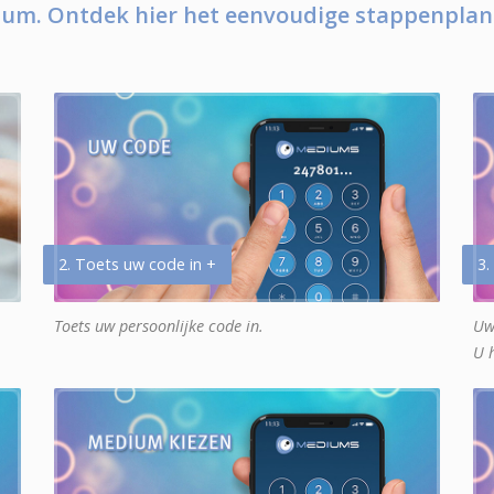
um. Ontdek hier het eenvoudige stappenplan
2. Toets uw code in +
3.
Toets uw persoonlijke code in.
Uw
U 