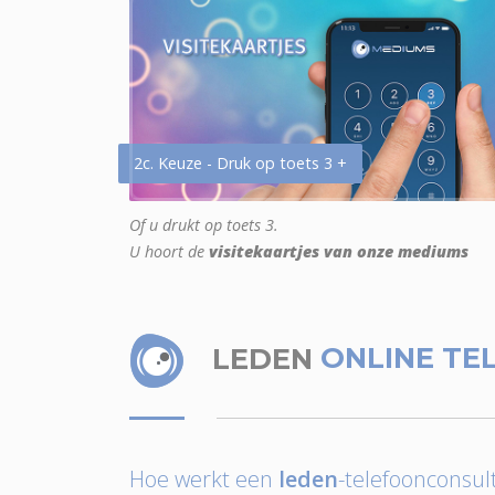
2c. Keuze - Druk op toets 3 +
Of u drukt op toets 3.
U hoort de
visitekaartjes van onze mediums
LEDEN
ONLINE TE
Hoe werkt een
leden
-telefoonconsult