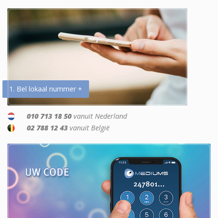
1. Bel lokaal nummer +
010 713 18 50
vanuit Nederland
02 788 12 43
vanuit België