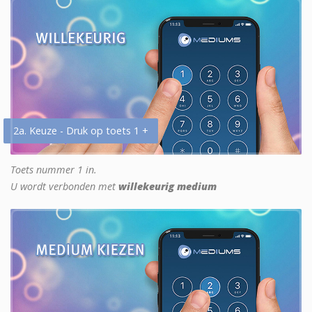
2a. Keuze - Druk op toets 1 +
Toets nummer 1 in.
U wordt verbonden met
willekeurig medium