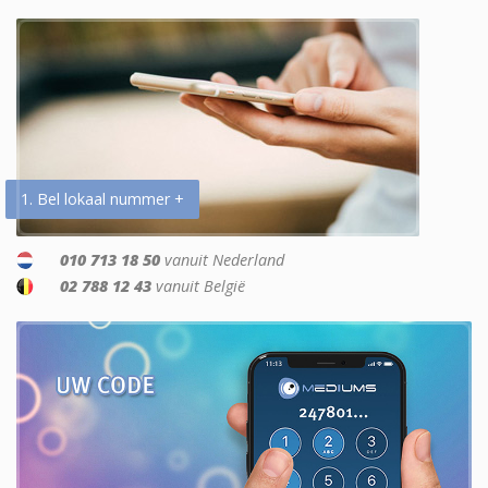
1. Bel lokaal nummer +
010 713 18 50
vanuit Nederland
02 788 12 43
vanuit België