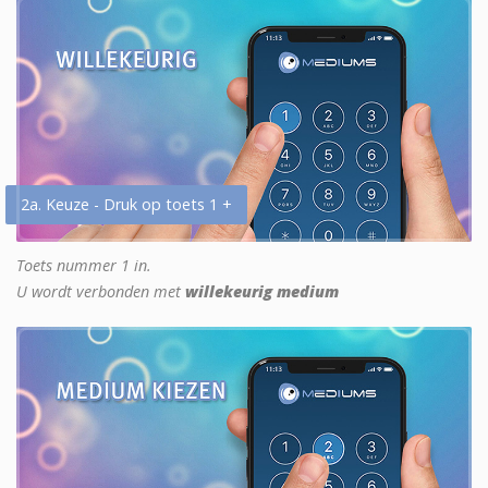
2a. Keuze - Druk op toets 1 +
Toets nummer 1 in.
U wordt verbonden met
willekeurig medium