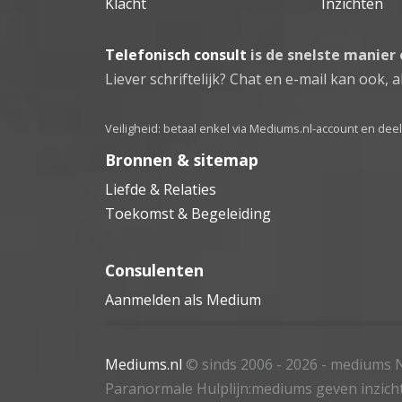
Klacht
Inzichten
Telefonisch consult
is de snelste manier
Liever schriftelijk? Chat en e-mail kan ook, al
Veiligheid: betaal enkel via Mediums.nl-account en de
Bronnen & sitemap
Liefde & Relaties
Toekomst & Begeleiding
Consulenten
Aanmelden als Medium
Mediums.nl
© sinds 2006 - 2026
- mediums N
Paranormale Hulplijn:mediums geven inzich