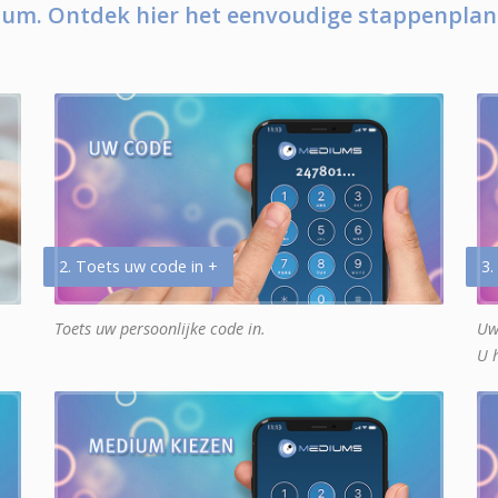
um. Ontdek hier het eenvoudige stappenplan
2. Toets uw code in +
3.
Toets uw persoonlijke code in.
Uw
U 