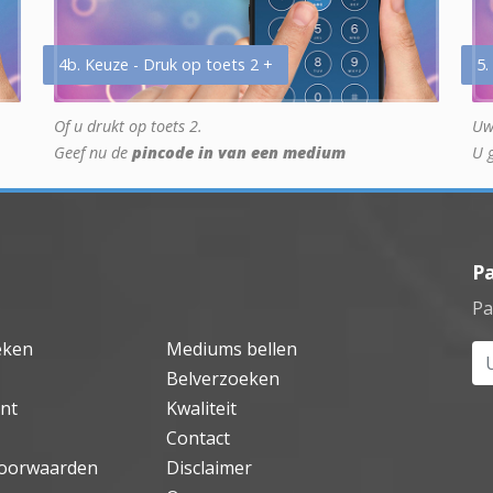
4b. Keuze - Druk op toets 2 +
5.
Of u drukt op toets 2.
Uw
Geef nu de
pincode in van een medium
U 
P
Pa
eken
Mediums bellen
Uw
Belverzoeken
nt
Kwaliteit
Contact
oorwaarden
Disclaimer