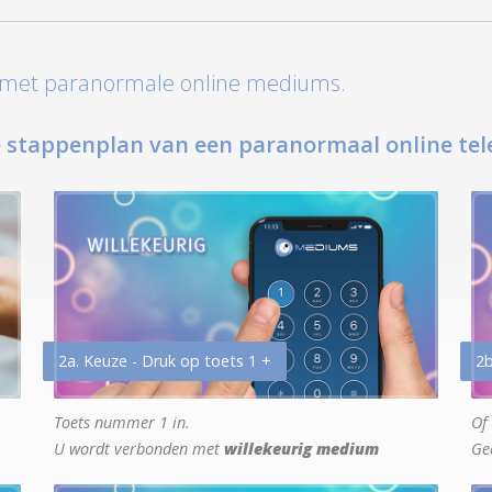
t met paranormale online mediums.
 stappenplan van een paranormaal online tel
2a. Keuze - Druk op toets 1 +
2b
Toets nummer 1 in.
Of 
U wordt verbonden met
willekeurig medium
Ge