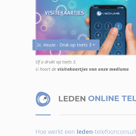
2c. Keuze - Druk op toets 3 +
Of u drukt op toets 3.
U hoort de
visitekaartjes van onze mediums
LEDEN
ONLINE TE
Hoe werkt een
leden
-telefoonconsult