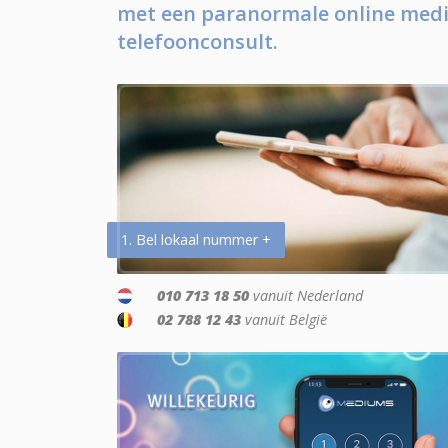
met een paranormale online medi
telefoonconsult.
1. Bel lokaal nummer +
010 713 18 50
vanuit Nederland
02 788 12 43
vanuit België