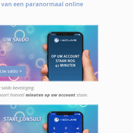
 van een paranormaal online
 Uw saldo +
 saldo bevestiging.
hoort hoeveel
minuten op uw account
staan.