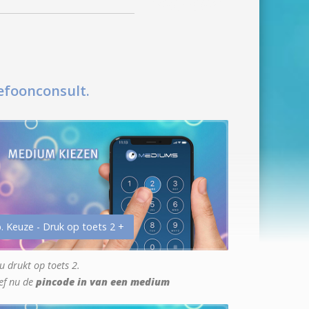
efoonconsult.
. Keuze - Druk op toets 2 +
u drukt op toets 2.
ef nu de
pincode in van een medium