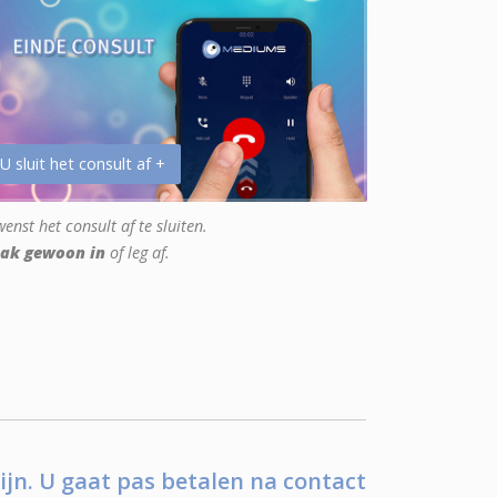
 U sluit het consult af +
enst het consult af te sluiten.
ak gewoon in
of leg af.
ijn. U gaat pas betalen na contact