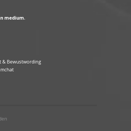
en medium
.
ht & Bewustwording
umchat
den