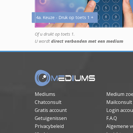
4a. Keuze - Druk op toets 1 +
Of u drukt op toets 1.
U wordt
direct verbonden met een medium
Mediums
Medium zo
Chatconsult
Mailconsult
Gratis account
Login accou
Getuigenissen
F.A.Q
Privacybeleid
Algemene v