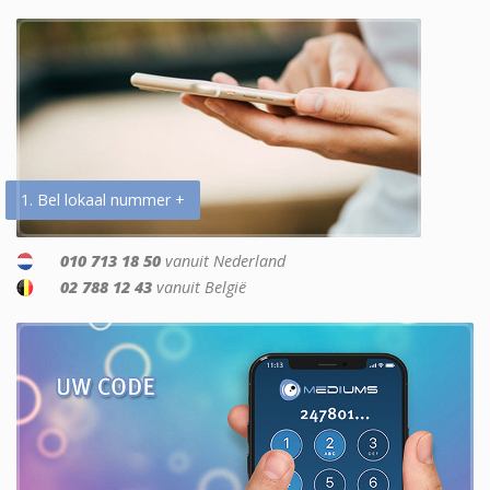
1. Bel lokaal nummer +
010 713 18 50
vanuit Nederland
02 788 12 43
vanuit België