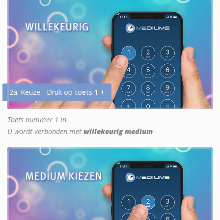
2a. Keuze - Druk op toets 1 +
Toets nummer 1 in.
U wordt verbonden met
willekeurig medium