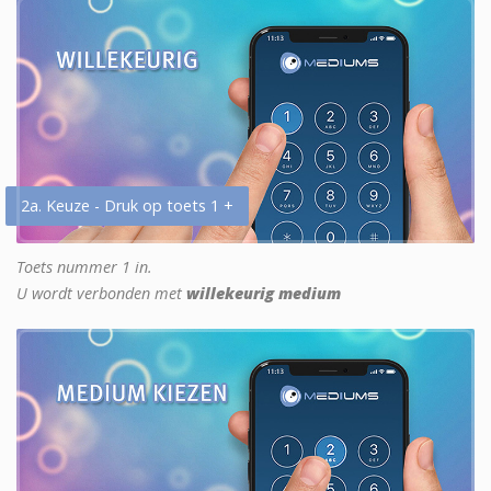
2a. Keuze - Druk op toets 1 +
Toets nummer 1 in.
U wordt verbonden met
willekeurig medium