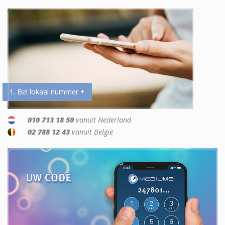
1. Bel lokaal nummer +
010 713 18 50
vanuit Nederland
02 788 12 43
vanuit België