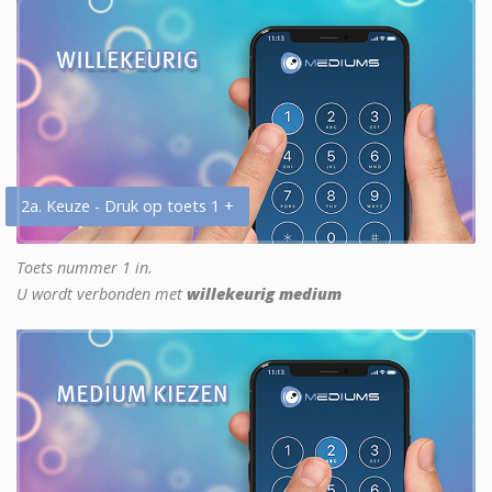
2a. Keuze - Druk op toets 1 +
Toets nummer 1 in.
U wordt verbonden met
willekeurig medium