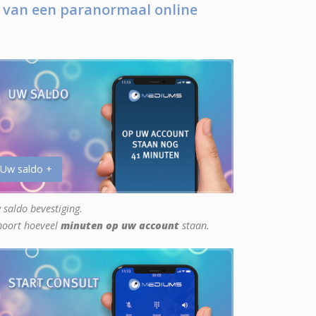
 van een paranormaal online
 Uw saldo +
 saldo bevestiging.
hoort hoeveel
minuten op uw account
staan.