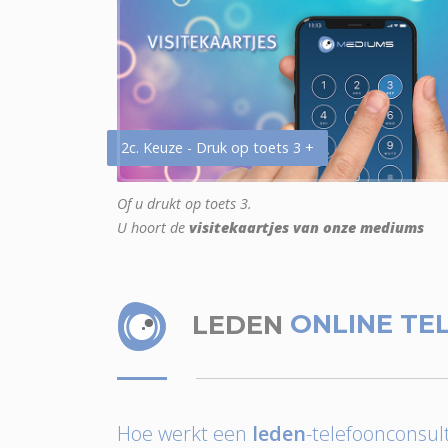
2c. Keuze - Druk op toets 3 +
Of u drukt op toets 3.
U hoort de
visitekaartjes van onze mediums
LEDEN
ONLINE TE
Hoe werkt een
leden
-telefoonconsult