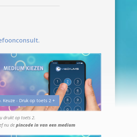
efoonconsult.
. Keuze - Druk op toets 2 +
u drukt op toets 2.
ef nu de
pincode in van een medium