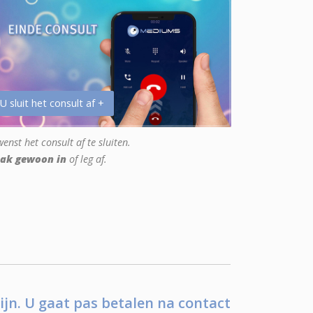
 U sluit het consult af +
enst het consult af te sluiten.
ak gewoon in
of leg af.
ijn. U gaat pas betalen na contact