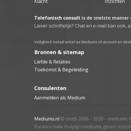
Klacht
Inzichten
Telefonisch consult
is de snelste manier
Liever schriftelijk? Chat en e-mail kan ook, al
Veiligheid: betaal enkel via Mediums.nl-account en de
Bronnen & sitemap
Liefde & Relaties
Toekomst & Begeleiding
Consulenten
Aanmelden als Medium
Mediums.nl
© sinds 2006 - 2026
- mediums N
Paranormale Hulplijn:mediums geven inzich