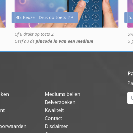
4b. Keuze - Druk op toets 2 +
5.
Of u drukt op toets 2.
Uw
Geef nu de
pincode in van een medium
U 
P
Pa
eken
Mediums bellen
Uw
Belverzoeken
nt
Kwaliteit
Contact
oorwaarden
Disclaimer