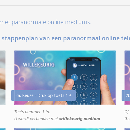
t met paranormale online mediums.
 stappenplan van een paranormaal online tel
2a. Keuze - Druk op toets 1 +
2b
Toets nummer 1 in.
Of 
U wordt verbonden met
willekeurig medium
Ge