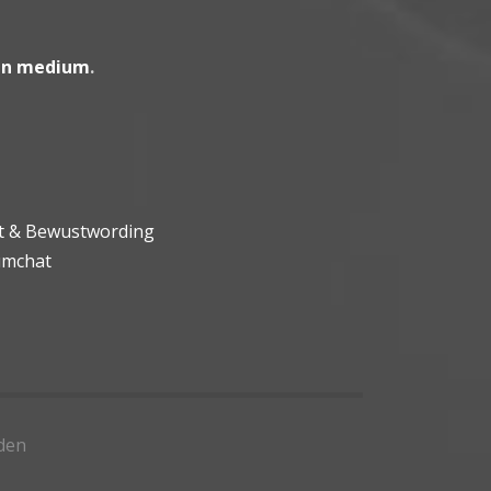
en medium
.
ht & Bewustwording
umchat
den