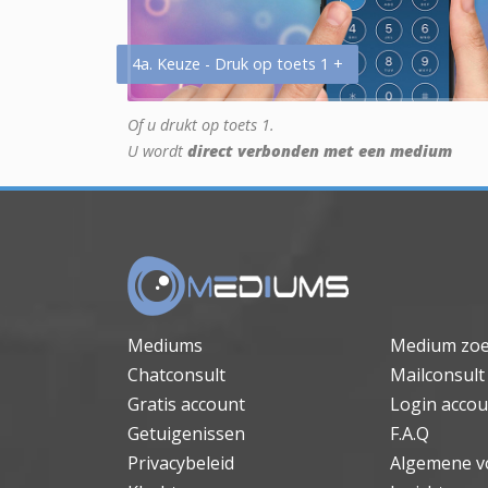
4a. Keuze - Druk op toets 1 +
Of u drukt op toets 1.
U wordt
direct verbonden met een medium
Mediums
Medium zo
Chatconsult
Mailconsult
Gratis account
Login accou
Getuigenissen
F.A.Q
Privacybeleid
Algemene v