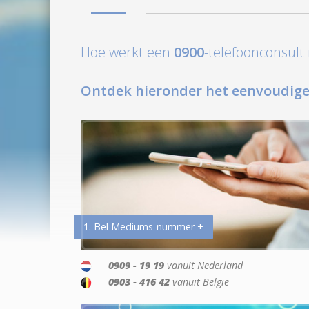
Hoe werkt een
0900
-telefoonconsul
Ontdek hieronder het eenvoudige
1. Bel Mediums-nummer +
0909 - 19 19
vanuit Nederland
0903 - 416 42
vanuit België