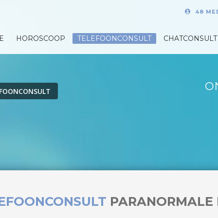
48 ME
E
HOROSCOOP
TELEFOONCONSULT
CHATCONSULT
O
EFOONCONSULT
LEFOONCONSULT
PARANORMALE 