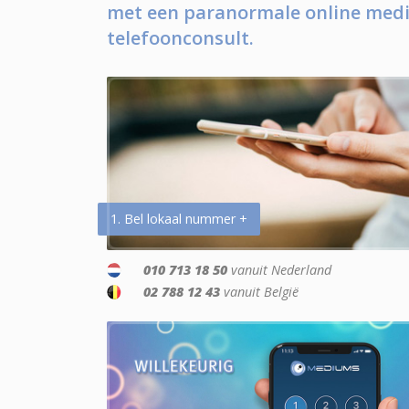
met een paranormale online medi
telefoonconsult.
1. Bel lokaal nummer +
010 713 18 50
vanuit Nederland
02 788 12 43
vanuit België