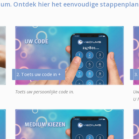
um. Ontdek hier het eenvoudige stappenplan
2. Toets uw code in +
3.
Toets uw persoonlijke code in.
Uw
U 