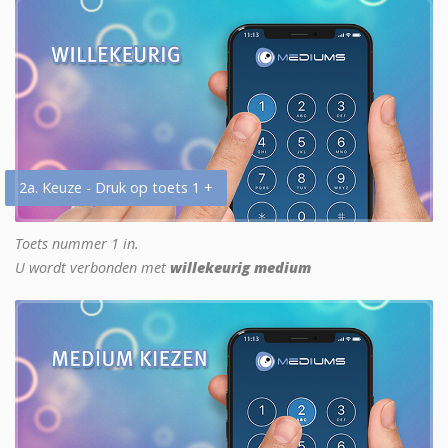
2a. Keuze - Druk op toets 1 +
Toets nummer 1 in.
U wordt verbonden met
willekeurig medium