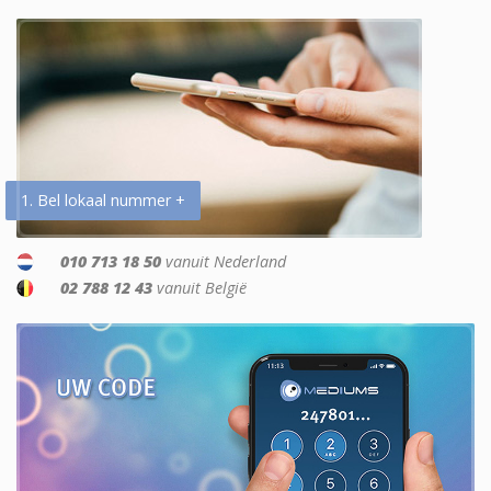
1. Bel lokaal nummer +
010 713 18 50
vanuit Nederland
02 788 12 43
vanuit België