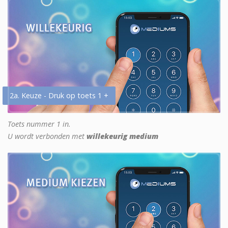
2a. Keuze - Druk op toets 1 +
Toets nummer 1 in.
U wordt verbonden met
willekeurig medium