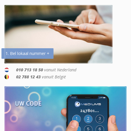
1. Bel lokaal nummer +
010 713 18 50
vanuit Nederland
02 788 12 43
vanuit België