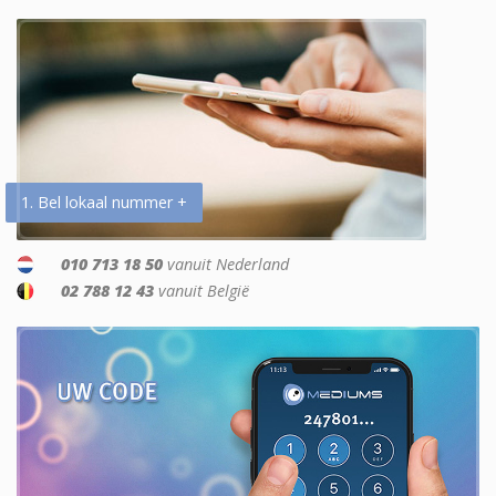
1. Bel lokaal nummer +
010 713 18 50
vanuit Nederland
02 788 12 43
vanuit België