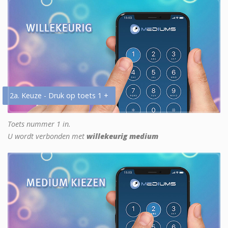
2a. Keuze - Druk op toets 1 +
Toets nummer 1 in.
U wordt verbonden met
willekeurig medium