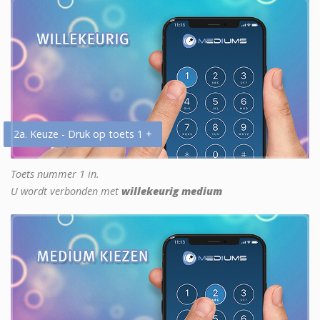
2a. Keuze - Druk op toets 1 +
Toets nummer 1 in.
U wordt verbonden met
willekeurig medium