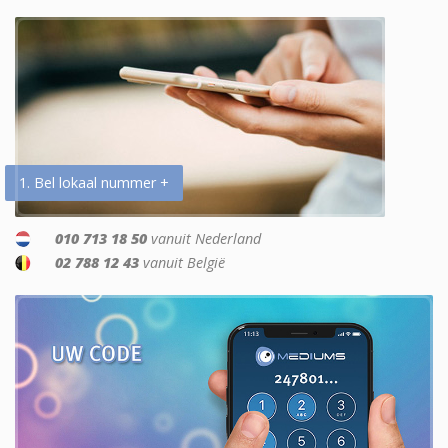
1. Bel lokaal nummer +
010 713 18 50
vanuit Nederland
02 788 12 43
vanuit België