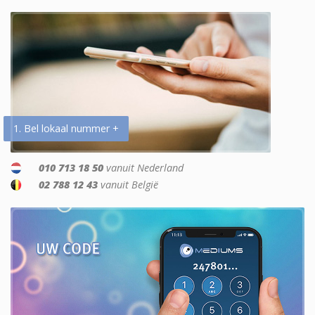
1. Bel lokaal nummer +
010 713 18 50
vanuit Nederland
02 788 12 43
vanuit België