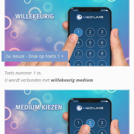
2a. Keuze - Druk op toets 1 +
Toets nummer 1 in.
U wordt verbonden met
willekeurig medium