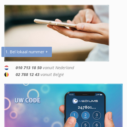
1. Bel lokaal nummer +
010 713 18 50
vanuit Nederland
02 788 12 43
vanuit België