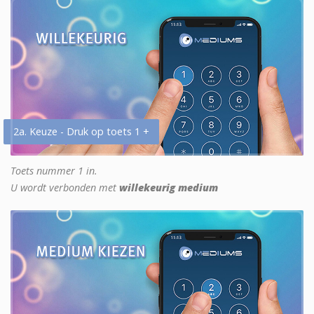
2a. Keuze - Druk op toets 1 +
Toets nummer 1 in.
U wordt verbonden met
willekeurig medium